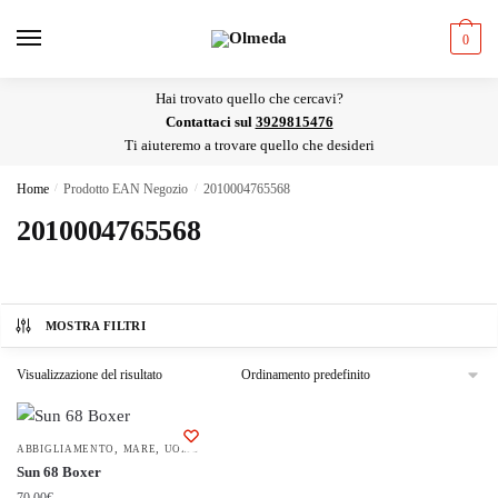
Skip
Skip
to
to
0
navigation
content
Hai trovato quello che cercavi?
Contattaci sul
3929815476
Ti aiuteremo a trovare quello che desideri
Home
/
Prodotto EAN Negozio
/
2010004765568
2010004765568
MOSTRA FILTRI
Visualizzazione del risultato
,
,
Questo
ABBIGLIAMENTO
MARE
UOMO
Sun 68 Boxer
prodotto
70,00
€