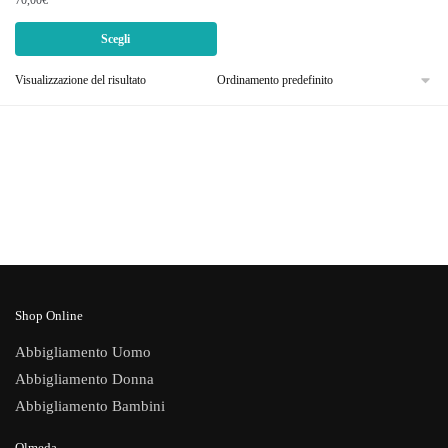
ha
più
Scegli
varianti.
Le
Visualizzazione del risultato
opzioni
possono
essere
scelte
nella
pagina
del
prodotto
Shop Online
Abbigliamento Uomo
Abbigliamento Donna
Abbigliamento Bambini
Olmeda