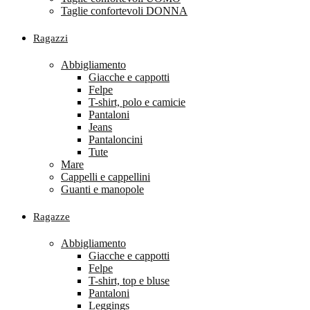
Taglie confortevoli DONNA
Ragazzi
Abbigliamento
Giacche e cappotti
Felpe
T-shirt, polo e camicie
Pantaloni
Jeans
Pantaloncini
Tute
Mare
Cappelli e cappellini
Guanti e manopole
Ragazze
Abbigliamento
Giacche e cappotti
Felpe
T-shirt, top e bluse
Pantaloni
Leggings