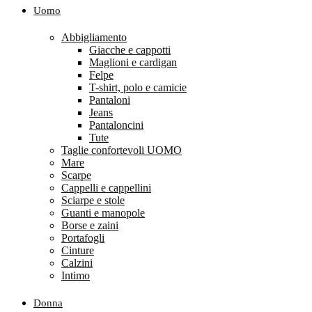
Uomo
Abbigliamento
Giacche e cappotti
Maglioni e cardigan
Felpe
T-shirt, polo e camicie
Pantaloni
Jeans
Pantaloncini
Tute
Taglie confortevoli UOMO
Mare
Scarpe
Cappelli e cappellini
Sciarpe e stole
Guanti e manopole
Borse e zaini
Portafogli
Cinture
Calzini
Intimo
Donna