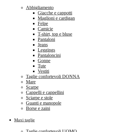
Abbigliamento
Giacche e cappotti
Maglioni e cardigan
Felpe
Camicie
T-shirt, top e bluse
Pantaloni
Jeans
Leggings
Pantaloncini
Gonne
Tute
Vestiti
Taglie confortevoli DONNA
Mare
Scarpe
Cappelli e cappellini
Sciarpe e stole
Guanti e manopole
Borse e zaini
Maxi taglie
Taglie confortevoli UOMO