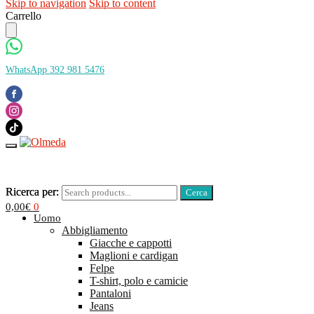
Skip to navigation
Skip to content
Carrello
WhatsApp 392 981 5476
Ricerca per:
Ricerca per:
0,00
€
0
Uomo
Abbigliamento
Giacche e cappotti
Maglioni e cardigan
Felpe
T-shirt, polo e camicie
Pantaloni
Jeans