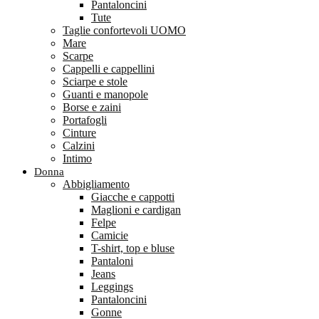
Pantaloncini
Tute
Taglie confortevoli UOMO
Mare
Scarpe
Cappelli e cappellini
Sciarpe e stole
Guanti e manopole
Borse e zaini
Portafogli
Cinture
Calzini
Intimo
Donna
Abbigliamento
Giacche e cappotti
Maglioni e cardigan
Felpe
Camicie
T-shirt, top e bluse
Pantaloni
Jeans
Leggings
Pantaloncini
Gonne