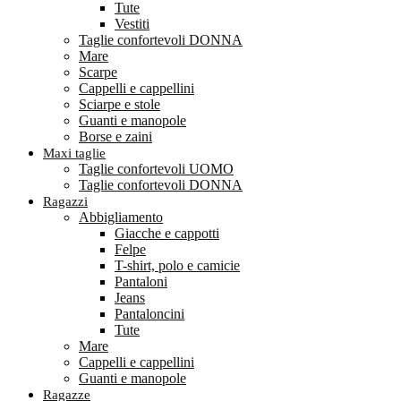
Tute
Vestiti
Taglie confortevoli DONNA
Mare
Scarpe
Cappelli e cappellini
Sciarpe e stole
Guanti e manopole
Borse e zaini
Maxi taglie
Taglie confortevoli UOMO
Taglie confortevoli DONNA
Ragazzi
Abbigliamento
Giacche e cappotti
Felpe
T-shirt, polo e camicie
Pantaloni
Jeans
Pantaloncini
Tute
Mare
Cappelli e cappellini
Guanti e manopole
Ragazze