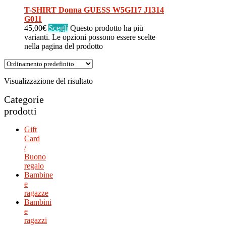
T-SHIRT Donna GUESS W5GI17 J1314
G011
45,00
€
Scegli
Questo prodotto ha più
varianti. Le opzioni possono essere scelte
nella pagina del prodotto
Visualizzazione del risultato
Categorie
prodotti
Gift
Card
/
Buono
regalo
Bambine
e
ragazze
Bambini
e
ragazzi