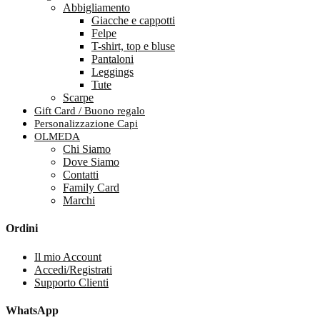
Abbigliamento
Giacche e cappotti
Felpe
T-shirt, top e bluse
Pantaloni
Leggings
Tute
Scarpe
Gift Card / Buono regalo
Personalizzazione Capi
OLMEDA
Chi Siamo
Dove Siamo
Contatti
Family Card
Marchi
Ordini
Il mio Account
Accedi/Registrati
Supporto Clienti
WhatsApp