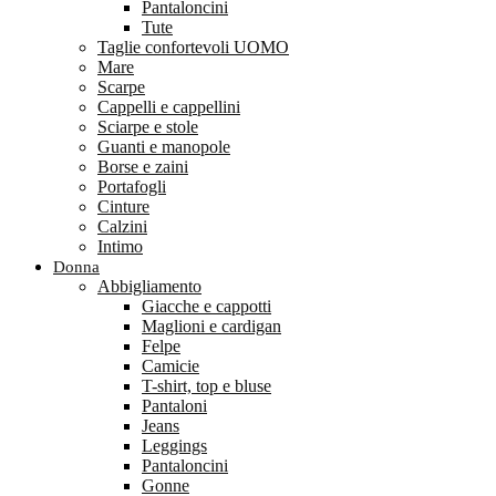
Pantaloncini
Tute
Taglie confortevoli UOMO
Mare
Scarpe
Cappelli e cappellini
Sciarpe e stole
Guanti e manopole
Borse e zaini
Portafogli
Cinture
Calzini
Intimo
Donna
Abbigliamento
Giacche e cappotti
Maglioni e cardigan
Felpe
Camicie
T-shirt, top e bluse
Pantaloni
Jeans
Leggings
Pantaloncini
Gonne