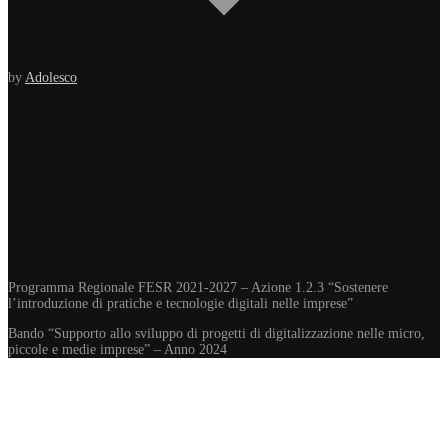
by
Adolesco
Programma Regionale FESR 2021-2027 – Azione 1.2.3 “Sostenere
l’introduzione di pratiche e tecnologie digitali nelle imprese”
Bando “Supporto allo sviluppo di progetti di digitalizzazione nelle micro,
piccole e medie imprese” – Anno 2024