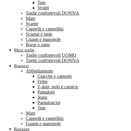
Tute
Vestiti
Taglie confortevoli DONNA
Mare
Scarpe
Cappelli e cappellini
Sciarpe e stole
Guanti e manopole
Borse e zaini
Maxi taglie
Taglie confortevoli UOMO
Taglie confortevoli DONNA
Ragazzi
Abbigliamento
Giacche e cappotti
Felpe
T-shirt, polo e camicie
Pantaloni
Jeans
Pantaloncini
Tute
Mare
Cappelli e cappellini
Guanti e manopole
Ragazze