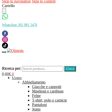
Skip to navigation
Skip to content
Carrello
WhatsApp 392 981 5476
Ricerca per:
Ricerca per:
0,00
€
0
Uomo
Abbigliamento
Giacche e cappotti
Maglioni e cardigan
Felpe
T-shirt, polo e camicie
Pantaloni
Jeans