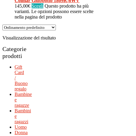
Colmar Giubbotto 1809R-6WV
145,00
€
Scegli
Questo prodotto ha più
varianti. Le opzioni possono essere scelte
nella pagina del prodotto
Visualizzazione del risultato
Categorie
prodotti
Gift
Card
/
Buono
regalo
Bambine
e
ragazze
Bambini
e
ragazzi
Uomo
Donna