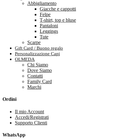
Abbigliamento
Giacche e cappotti
Felpe
T-shirt, top e bluse
Pantaloni
Leggings
Tute
Scarpe
Gift Card / Buono regalo
Personalizzazione Capi
OLMEDA
Chi Siamo
Dove Siamo
Contatti
Family Card
Marchi
Ordini
Il mio Account
Accedi/Registrati
Supporto Clienti
WhatsApp