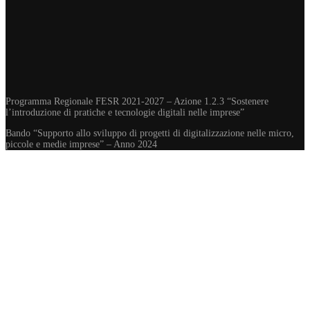
Programma Regionale FESR 2021-2027 – Azione 1.2.3 “Sostenere
l’introduzione di pratiche e tecnologie digitali nelle imprese”
Bando “Supporto allo sviluppo di progetti di digitalizzazione nelle micro,
piccole e medie imprese” – Anno 2024