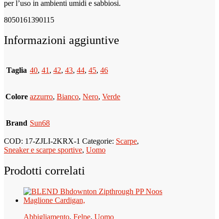
per l’uso in ambienti umidi e sabbiosi.
8050161390115
Informazioni aggiuntive
Taglia
40
,
41
,
42
,
43
,
44
,
45
,
46
Colore
azzurro
,
Bianco
,
Nero
,
Verde
Brand
Sun68
COD:
17-ZJLI-2KRX-1
Categorie:
Scarpe
,
Sneaker e scarpe sportive
,
Uomo
Prodotti correlati
Abbigliamento
,
Felpe
,
Uomo