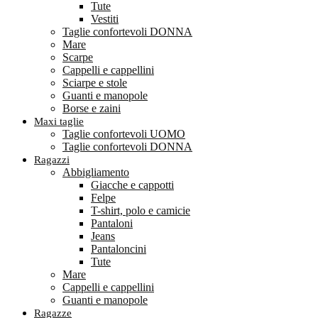
Tute
Vestiti
Taglie confortevoli DONNA
Mare
Scarpe
Cappelli e cappellini
Sciarpe e stole
Guanti e manopole
Borse e zaini
Maxi taglie
Taglie confortevoli UOMO
Taglie confortevoli DONNA
Ragazzi
Abbigliamento
Giacche e cappotti
Felpe
T-shirt, polo e camicie
Pantaloni
Jeans
Pantaloncini
Tute
Mare
Cappelli e cappellini
Guanti e manopole
Ragazze