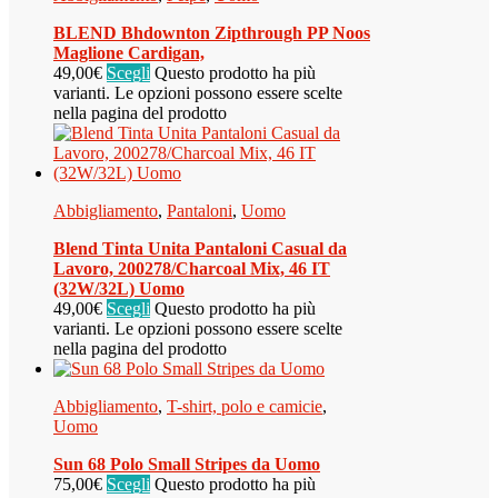
BLEND Bhdownton Zipthrough PP Noos
Maglione Cardigan,
49,00
€
Scegli
Questo prodotto ha più
varianti. Le opzioni possono essere scelte
nella pagina del prodotto
Abbigliamento
,
Pantaloni
,
Uomo
Blend Tinta Unita Pantaloni Casual da
Lavoro, 200278/Charcoal Mix, 46 IT
(32W/32L) Uomo
49,00
€
Scegli
Questo prodotto ha più
varianti. Le opzioni possono essere scelte
nella pagina del prodotto
Abbigliamento
,
T-shirt, polo e camicie
,
Uomo
Sun 68 Polo Small Stripes da Uomo
75,00
€
Scegli
Questo prodotto ha più