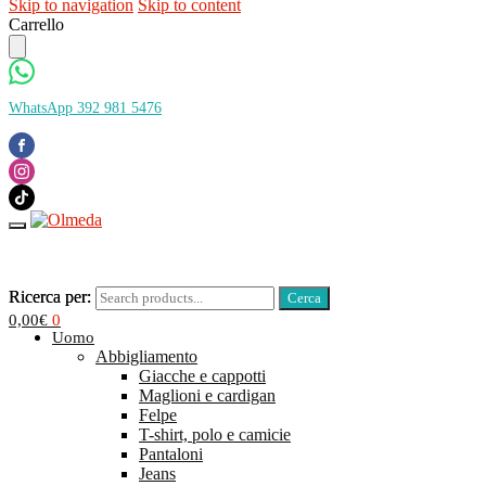
Skip to navigation
Skip to content
Carrello
WhatsApp 392 981 5476
Ricerca per:
Ricerca per:
0,00
€
0
Uomo
Abbigliamento
Giacche e cappotti
Maglioni e cardigan
Felpe
T-shirt, polo e camicie
Pantaloni
Jeans