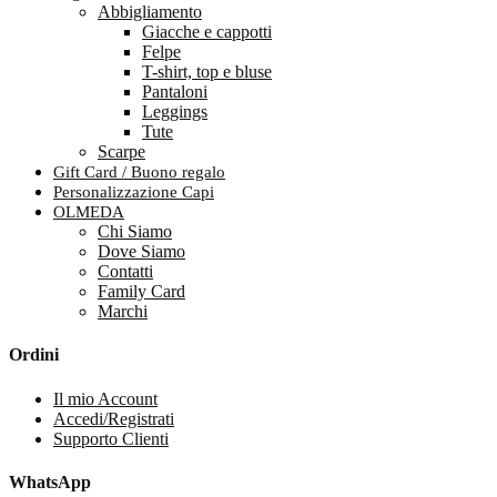
Abbigliamento
Giacche e cappotti
Felpe
T-shirt, top e bluse
Pantaloni
Leggings
Tute
Scarpe
Gift Card / Buono regalo
Personalizzazione Capi
OLMEDA
Chi Siamo
Dove Siamo
Contatti
Family Card
Marchi
Ordini
Il mio Account
Accedi/Registrati
Supporto Clienti
WhatsApp