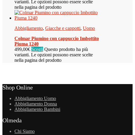
varianti. Le opzioni possono essere scelte
nella pagina del prodotto
Abbigliamento
,
Giacche e cappotti
,
Uomo
Colmar Piumino con cappuccio Imbottito
Piuma 1240
499,00
€
Scegli
Questo prodotto ha più
varianti. Le opzioni possono essere scelte
nella pagina del prodotto
Shop Online
Abbigliamento Uomo
Abbigliamento Donna
Abbigliamento Bambini
Olmeda
Chi Siamo