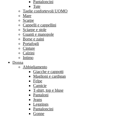
Pantaloncini
Tute
Taglie confortevoli UOMO
Mare
Scarpe
Cappelli e cappellini
Sciarpe e stole
Guanti e manopole
Borse e zaini
Portafogli
Cinture
Calzini
Intimo
Donna
Abbigliamento
Giacche e cappotti
Maglioni e cardigan
Felpe
Camicie
T-shirt, top e bluse
Pantaloni
Jeans
Leggings
Pantaloncini
Gonne