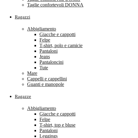
Taglie confortevoli DONNA
Ragazzi
Abbigliamento
Giacche e cappotti
Felpe
T-shirt, polo e camicie
Pantaloni
Jeans
Pantaloncini
Tute
Mare
Cappelli e cappellini
Guanti e manopole
Ragazze
Abbigliamento
Giacche e cappotti
Felpe
T-shirt, top e bluse
Pantaloni
Leggings