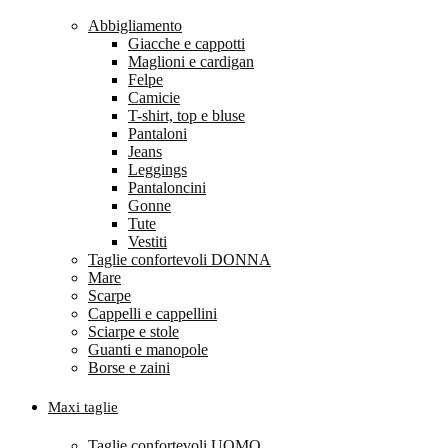
Abbigliamento
Giacche e cappotti
Maglioni e cardigan
Felpe
Camicie
T-shirt, top e bluse
Pantaloni
Jeans
Leggings
Pantaloncini
Gonne
Tute
Vestiti
Taglie confortevoli DONNA
Mare
Scarpe
Cappelli e cappellini
Sciarpe e stole
Guanti e manopole
Borse e zaini
Maxi taglie
Taglie confortevoli UOMO