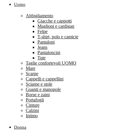
Uomo
Abbigliamento
Giacche e cappotti
Maglioni e cardigan
Felpe
T-shirt, polo e camicie
Pantaloni
Jeans
Pantaloncini
Tute
Taglie confortevoli UOMO
Mare
Scarpe
Cappelli e cappellini
Sciarpe e stole
Guanti e manopole
Borse e zaini
Portafogli
Cinture
Calzini
Intimo
Donna