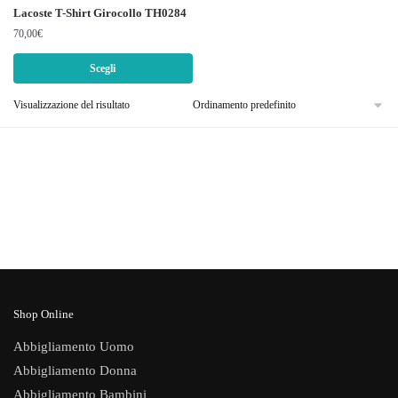
prodotto
Lacoste T-Shirt Girocollo TH0284
ha
70,00
€
più
Scegli
varianti.
Le
Visualizzazione del risultato
opzioni
possono
essere
scelte
nella
pagina
del
prodotto
Shop Online
Abbigliamento Uomo
Abbigliamento Donna
Abbigliamento Bambini