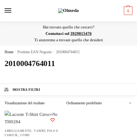
Skip
Skip
to
to
0
navigation
content
Hai trovato quello che cercavi?
Contattaci sul
3929815476
Ti aiuteremo a trovare quello che desideri
Home
/
Prodotto EAN Negozio
/
2010004764011
2010004764011
MOSTRA FILTRI
Visualizzazione del risultato
,
Questo
ABBIGLIAMENTO
T-SHIRT, POLO E
,
CAMICIE
UOMO