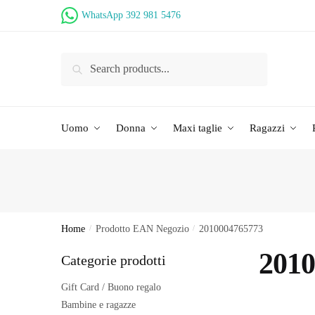
Skip
Skip
WhatsApp 392 981 5476
to
to
navigation
content
Ricerca
per:
Uomo
Donna
Maxi taglie
Ragazzi
Home
/
Prodotto EAN Negozio
/
2010004765773
2010
Categorie prodotti
Gift Card / Buono regalo
Bambine e ragazze