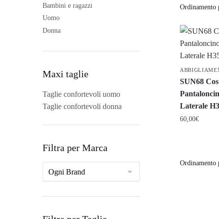
Bambini e ragazzi
Uomo
Donna
ABBIGLIAME
Maxi taglie
SUN68 Cos
Pantalonci
Taglie confortevoli uomo
Laterale H
Taglie confortevoli donna
60,00
€
Questo
Filtra per Marca
prodotto
ha
più
varianti.
Le
opzioni
Filtra per Taglia