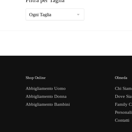
possono
essere
scelte
nella
pagina
del
prodotto
Shop Online
Olmeda
Abbigliamento Uomo
Chi Siam
Abbigliamento Donna
Dove Si
Abbigliamento Bambini
Family C
Personal
Contatti