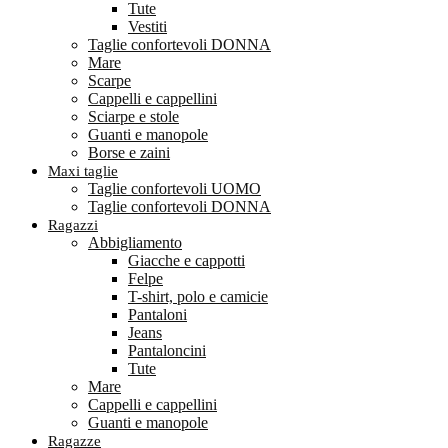
Tute
Vestiti
Taglie confortevoli DONNA
Mare
Scarpe
Cappelli e cappellini
Sciarpe e stole
Guanti e manopole
Borse e zaini
Maxi taglie
Taglie confortevoli UOMO
Taglie confortevoli DONNA
Ragazzi
Abbigliamento
Giacche e cappotti
Felpe
T-shirt, polo e camicie
Pantaloni
Jeans
Pantaloncini
Tute
Mare
Cappelli e cappellini
Guanti e manopole
Ragazze