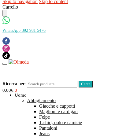
Skip to navigation
Skip to content
Carrello
WhatsApp 392 981 5476
Ricerca per:
Ricerca per:
0,00
€
0
Uomo
Abbigliamento
Giacche e cappotti
Maglioni e cardigan
Felpe
T-shirt, polo e camicie
Pantaloni
Jeans