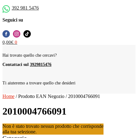
392 981 5476
Seguici su
0,00
€
0
Hai trovato quello che cercavi?
Contattaci sul
3929815476
Ti aiuteremo a trovare quello che desideri
Home
/
Prodotto EAN Negozio
/
2010004766091
2010004766091
Non è stato trovato nessun prodotto che corrisponde
alla tua selezione.