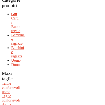
Categorie
prodotti
Gift
Card
/
Buono
regalo
Bambine
e
ragazze
Bambini
e
ragazzi
Uomo
Donna
Maxi
taglie
Taglie
confortevoli
uomo
Taglie
confortevoli
donna