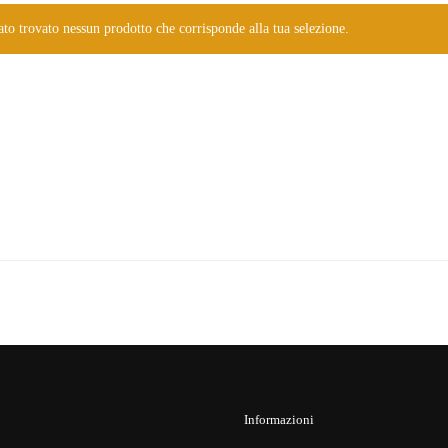
ato trovato nessun prodotto che corrisponde alla tua selezione.
Informazioni