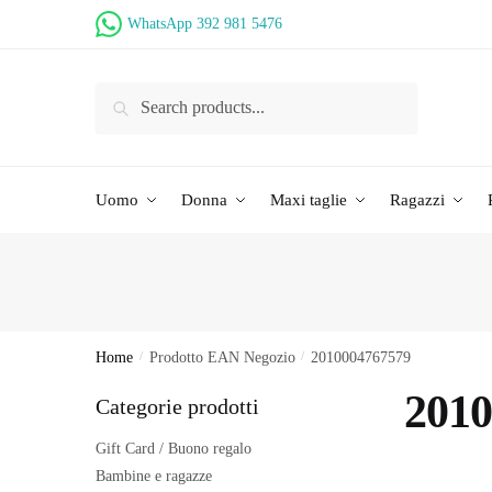
Skip
Skip
WhatsApp 392 981 5476
to
to
navigation
content
Ricerca
per:
Uomo
Donna
Maxi taglie
Ragazzi
Home
/
Prodotto EAN Negozio
/
2010004767579
2010
Categorie prodotti
Gift Card / Buono regalo
Bambine e ragazze