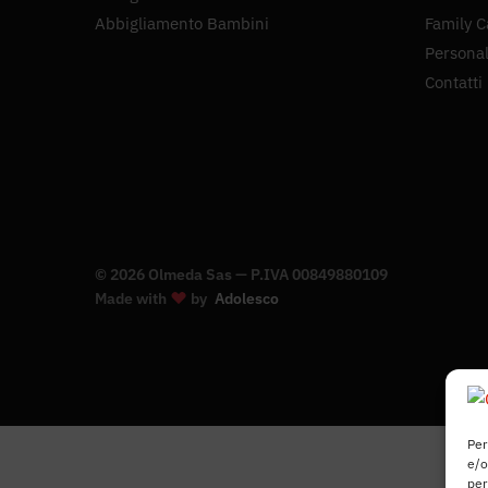
Abbigliamento Bambini
Family C
Personal
Contatti
© 2026 Olmeda Sas — P.IVA 00849880109
Made with
by
Adolesco
Per
e/o
per