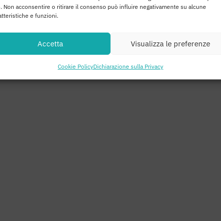
o. Non acconsentire o ritirare il consenso può influire negativamente su alcune
atteristiche e funzioni.
Accetta
Visualizza le preferenze
Cookie Policy
Dichiarazione sulla Privacy