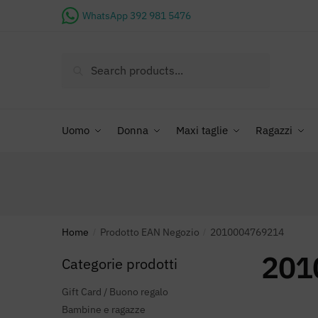
Skip
Skip
WhatsApp 392 981 5476
to
to
navigation
content
Ricerca
per:
Uomo
Donna
Maxi taglie
Ragazzi
Home
Prodotto EAN Negozio
2010004769214
/
/
201
Categorie prodotti
Gift Card / Buono regalo
Bambine e ragazze