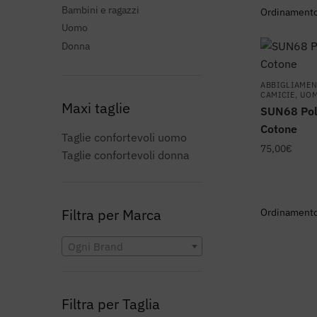
Bambini e ragazzi
Uomo
Donna
ABBIGLIAME
CAMICIE
,
UO
Maxi taglie
SUN68 Po
Cotone
Taglie confortevoli uomo
75,00
€
Taglie confortevoli donna
Questo
prodotto
ha
Filtra per Marca
più
varianti.
Ogni Brand
Le
opzioni
possono
Filtra per Taglia
essere