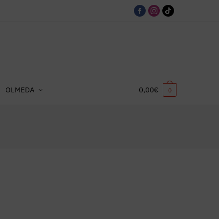
OLMEDA
0,00
€
0