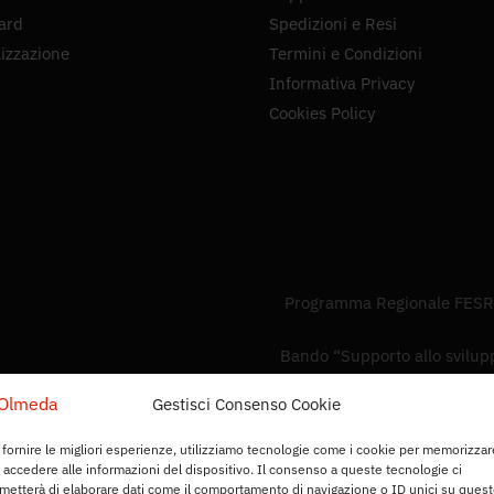
ard
Spedizioni e Resi
izzazione
Termini e Condizioni
Informativa Privacy
Cookies Policy
Programma Regionale FESR 
Bando “Supporto allo sviluppo
Gestisci Consenso Cookie
 fornire le migliori esperienze, utilizziamo tecnologie come i cookie per memorizzar
 accedere alle informazioni del dispositivo. Il consenso a queste tecnologie ci
metterà di elaborare dati come il comportamento di navigazione o ID unici su ques