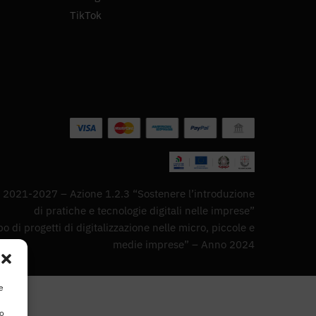
TikTok
2021-2027 – Azione 1.2.3 “Sostenere l’introduzione
di pratiche e tecnologie digitali nelle imprese”
 di progetti di digitalizzazione nelle micro, piccole e
medie imprese” – Anno 2024
e
to