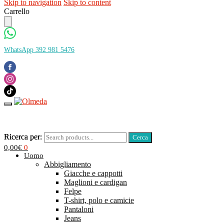
Skip to navigation
Skip to content
Carrello
WhatsApp 392 981 5476
Ricerca per:
Ricerca per:
0,00
€
0
Uomo
Abbigliamento
Giacche e cappotti
Maglioni e cardigan
Felpe
T-shirt, polo e camicie
Pantaloni
Jeans