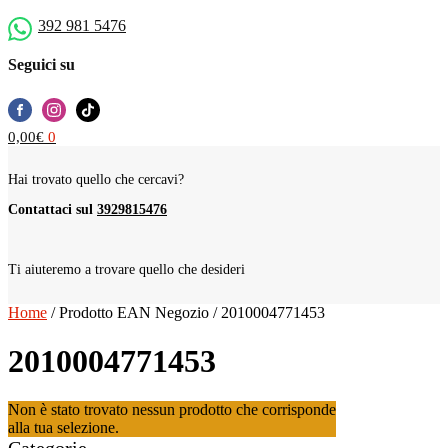
392 981 5476
Seguici su
0,00
€
0
Hai trovato quello che cercavi?
Contattaci sul
3929815476
Ti aiuteremo a trovare quello che desideri
Home
/
Prodotto EAN Negozio
/
2010004771453
2010004771453
Non è stato trovato nessun prodotto che corrisponde
alla tua selezione.