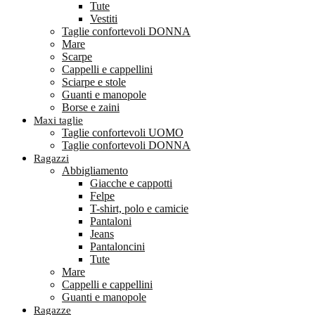
Tute
Vestiti
Taglie confortevoli DONNA
Mare
Scarpe
Cappelli e cappellini
Sciarpe e stole
Guanti e manopole
Borse e zaini
Maxi taglie
Taglie confortevoli UOMO
Taglie confortevoli DONNA
Ragazzi
Abbigliamento
Giacche e cappotti
Felpe
T-shirt, polo e camicie
Pantaloni
Jeans
Pantaloncini
Tute
Mare
Cappelli e cappellini
Guanti e manopole
Ragazze