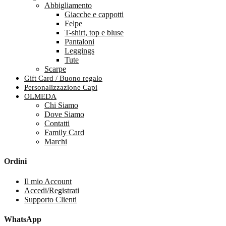
Abbigliamento
Giacche e cappotti
Felpe
T-shirt, top e bluse
Pantaloni
Leggings
Tute
Scarpe
Gift Card / Buono regalo
Personalizzazione Capi
OLMEDA
Chi Siamo
Dove Siamo
Contatti
Family Card
Marchi
Ordini
Il mio Account
Accedi/Registrati
Supporto Clienti
WhatsApp