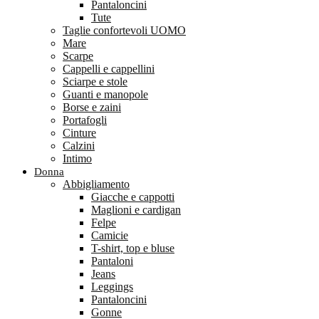
Pantaloncini
Tute
Taglie confortevoli UOMO
Mare
Scarpe
Cappelli e cappellini
Sciarpe e stole
Guanti e manopole
Borse e zaini
Portafogli
Cinture
Calzini
Intimo
Donna
Abbigliamento
Giacche e cappotti
Maglioni e cardigan
Felpe
Camicie
T-shirt, top e bluse
Pantaloni
Jeans
Leggings
Pantaloncini
Gonne