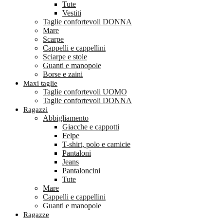
Tute
Vestiti
Taglie confortevoli DONNA
Mare
Scarpe
Cappelli e cappellini
Sciarpe e stole
Guanti e manopole
Borse e zaini
Maxi taglie
Taglie confortevoli UOMO
Taglie confortevoli DONNA
Ragazzi
Abbigliamento
Giacche e cappotti
Felpe
T-shirt, polo e camicie
Pantaloni
Jeans
Pantaloncini
Tute
Mare
Cappelli e cappellini
Guanti e manopole
Ragazze