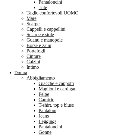
Pantaloncini
Tute
Taglie confortevoli UOMO
Mare
Scarpe
Cappelli e cappellini
Sciarpe e stole
Guanti e manopole
Borse e zaini
Portafogli
Cinture
Calzini
Intimo
Donna
Abbigliamento
Giacche e cappotti
Maglioni e cardigan
Felpe
Camicie
T-shirt, top e bluse
Pantaloni
Jeans
Leggings
Pantaloncini
Gonne