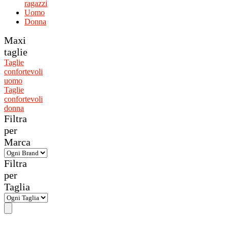
ragazzi
Uomo
Donna
Maxi
taglie
Taglie
confortevoli
uomo
Taglie
confortevoli
donna
Filtra
per
Marca
Filtra
per
Taglia