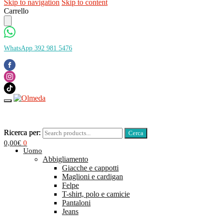
Skip to navigation
Skip to content
Carrello
WhatsApp 392 981 5476
Ricerca per:
Ricerca per:
0,00
€
0
Uomo
Abbigliamento
Giacche e cappotti
Maglioni e cardigan
Felpe
T-shirt, polo e camicie
Pantaloni
Jeans