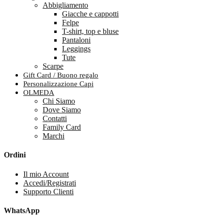
Abbigliamento
Giacche e cappotti
Felpe
T-shirt, top e bluse
Pantaloni
Leggings
Tute
Scarpe
Gift Card / Buono regalo
Personalizzazione Capi
OLMEDA
Chi Siamo
Dove Siamo
Contatti
Family Card
Marchi
Ordini
Il mio Account
Accedi/Registrati
Supporto Clienti
WhatsApp