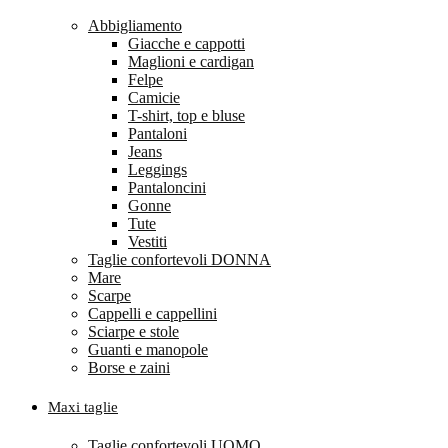
Abbigliamento
Giacche e cappotti
Maglioni e cardigan
Felpe
Camicie
T-shirt, top e bluse
Pantaloni
Jeans
Leggings
Pantaloncini
Gonne
Tute
Vestiti
Taglie confortevoli DONNA
Mare
Scarpe
Cappelli e cappellini
Sciarpe e stole
Guanti e manopole
Borse e zaini
Maxi taglie
Taglie confortevoli UOMO