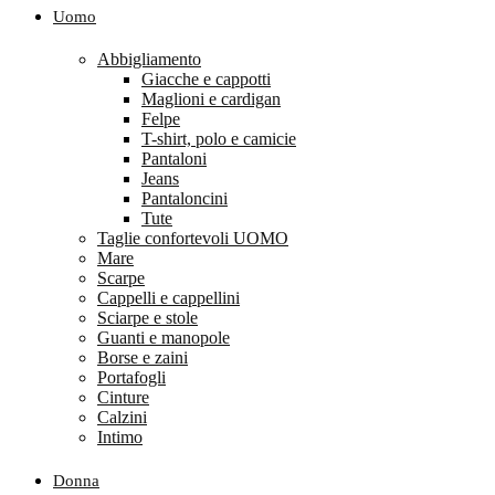
Uomo
Abbigliamento
Giacche e cappotti
Maglioni e cardigan
Felpe
T-shirt, polo e camicie
Pantaloni
Jeans
Pantaloncini
Tute
Taglie confortevoli UOMO
Mare
Scarpe
Cappelli e cappellini
Sciarpe e stole
Guanti e manopole
Borse e zaini
Portafogli
Cinture
Calzini
Intimo
Donna