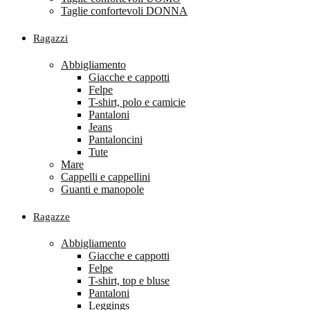
Taglie confortevoli DONNA
Ragazzi
Abbigliamento
Giacche e cappotti
Felpe
T-shirt, polo e camicie
Pantaloni
Jeans
Pantaloncini
Tute
Mare
Cappelli e cappellini
Guanti e manopole
Ragazze
Abbigliamento
Giacche e cappotti
Felpe
T-shirt, top e bluse
Pantaloni
Leggings