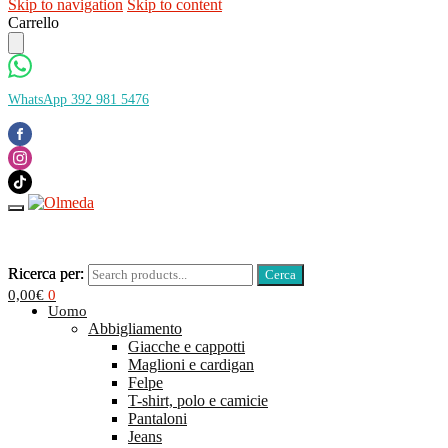
Skip to navigation
Skip to content
Carrello
WhatsApp 392 981 5476
Ricerca per:
Ricerca per:
0,00
€
0
Uomo
Abbigliamento
Giacche e cappotti
Maglioni e cardigan
Felpe
T-shirt, polo e camicie
Pantaloni
Jeans