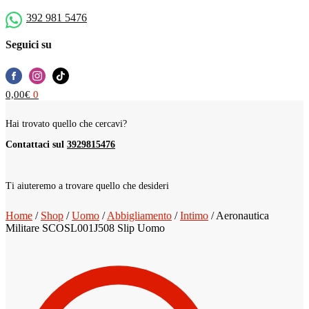
392 981 5476
Seguici su
0,00
€
0
Hai trovato quello che cercavi?
Contattaci sul
3929815476
Ti aiuteremo a trovare quello che desideri
Home
/
Shop
/
Uomo
/
Abbigliamento
/
Intimo
/
Aeronautica
Militare SCOSL001J508 Slip Uomo