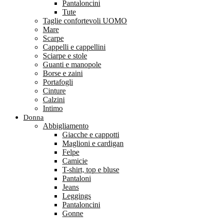
Pantaloncini
Tute
Taglie confortevoli UOMO
Mare
Scarpe
Cappelli e cappellini
Sciarpe e stole
Guanti e manopole
Borse e zaini
Portafogli
Cinture
Calzini
Intimo
Donna
Abbigliamento
Giacche e cappotti
Maglioni e cardigan
Felpe
Camicie
T-shirt, top e bluse
Pantaloni
Jeans
Leggings
Pantaloncini
Gonne