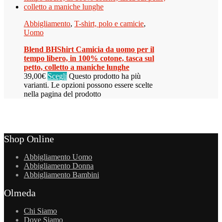
Abbigliamento
,
T-shirt, polo e camicie
,
Uomo
Blend BHShirt Camicia da uomo per il
tempo libero, in 100% cotone, tasca sul
petto, colletto a maniche lunghe
39,00
€
Scegli
Questo prodotto ha più
varianti. Le opzioni possono essere scelte
nella pagina del prodotto
Shop Online
Abbigliamento Uomo
Abbigliamento Donna
Abbigliamento Bambini
Olmeda
Chi Siamo
Dove Siamo