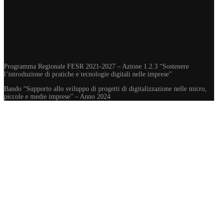
Programma Regionale FESR 2021-2027 – Azione 1.2.3 “Sostenere
l’introduzione di pratiche e tecnologie digitali nelle imprese”
Bando “Supporto allo sviluppo di progetti di digitalizzazione nelle micro,
piccole e medie imprese” – Anno 2024