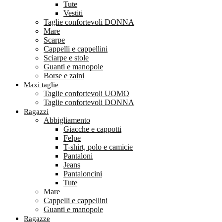
Tute
Vestiti
Taglie confortevoli DONNA
Mare
Scarpe
Cappelli e cappellini
Sciarpe e stole
Guanti e manopole
Borse e zaini
Maxi taglie
Taglie confortevoli UOMO
Taglie confortevoli DONNA
Ragazzi
Abbigliamento
Giacche e cappotti
Felpe
T-shirt, polo e camicie
Pantaloni
Jeans
Pantaloncini
Tute
Mare
Cappelli e cappellini
Guanti e manopole
Ragazze