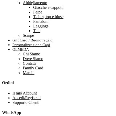
Abbigliamento
Giacche e cappotti
Felpe
T-shirt, top e bluse
Pantaloni
Leggings
Tute
Scarpe
Gift Card / Buono regalo
Personalizzazione Capi
OLMEDA
Chi Siamo
Dove Siamo
Contatti
Family Card
Marchi
Ordini
Il mio Account
Accedi/Registrati
Supporto Clienti
WhatsApp